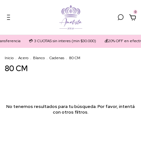
0
ansferencia
💳 3 CUOTAS sin interes (min $30.000)
💰20% OFF en efecti
Inicio
.
Acero
.
Blanco
.
Cadenas
.
80 CM
80 CM
No tenemos resultados para tu búsqueda. Por favor, intentá
con otros filtros.