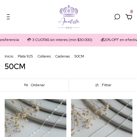
0
nsferencia
💳 3 CUOTAS sin interes (min $30.000)
💰20% OFF en efectiv
Inicio
.
Plata 925
.
Collares
.
Cadenas
.
50CM
50CM
Ordenar
Filtrar