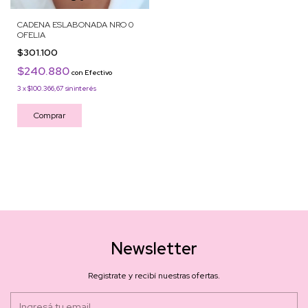
CADENA ESLABONADA NRO 0
OFELIA
$301.100
$240.880
con
Efectivo
3
x
$100.366,67
sin interés
Comprar
Newsletter
Registrate y recibí nuestras ofertas.