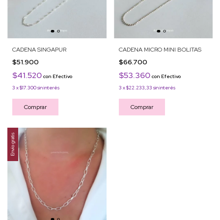
CADENA SINGAPUR
CADENA MICRO MINI BOLITAS
$51.900
$66.700
$41.520
$53.360
con
Efectivo
con
Efectivo
3
x
$17.300
sin interés
3
x
$22.233,33
sin interés
Comprar
Comprar
Envío gratis