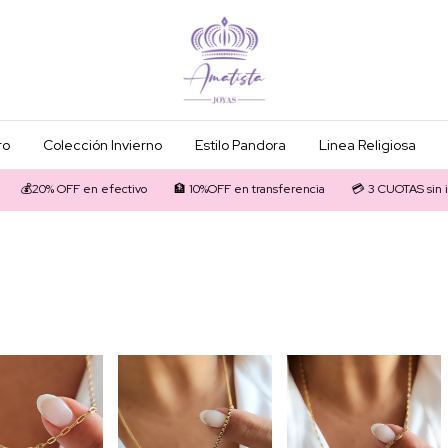
ro
Colección Invierno
Estilo Pandora
Linea Religiosa
💰20% OFF en efectivo
🏦 10%OFF en transferencia
💳 3 CUOTAS sin int