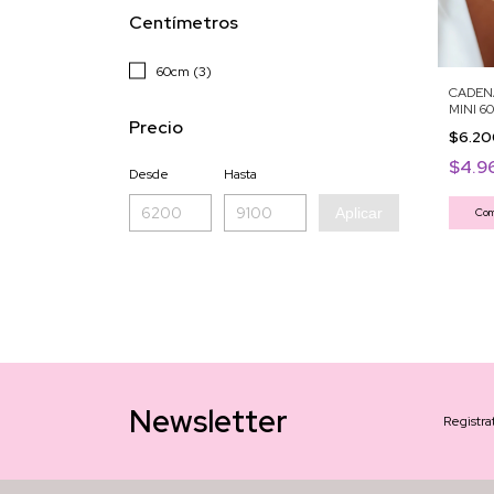
Centímetros
60cm (3)
CADEN
MINI 6
Precio
$6.2
$4.9
Desde
Hasta
Aplicar
Com
Newsletter
Registra