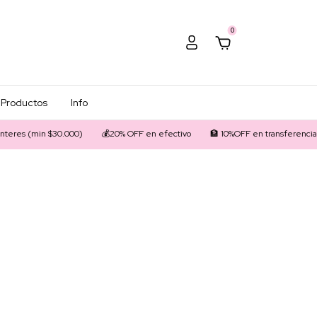
0
Productos
Info
eres (min $30.000)
💰20% OFF en efectivo
🏦 10%OFF en transferencia