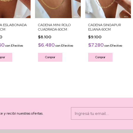
A ESLABONADA
CADENA MINI ROLO
CADENA SINGAPUR
0CM
CUADRADA 60CM
ELIANA 60CM
00
$8.100
$9.100
60
$6.480
$7.280
con
Efectivo
con
Efectivo
con
Efectivo
prar
Comprar
Comprar
te y recibí nuestras ofertas.