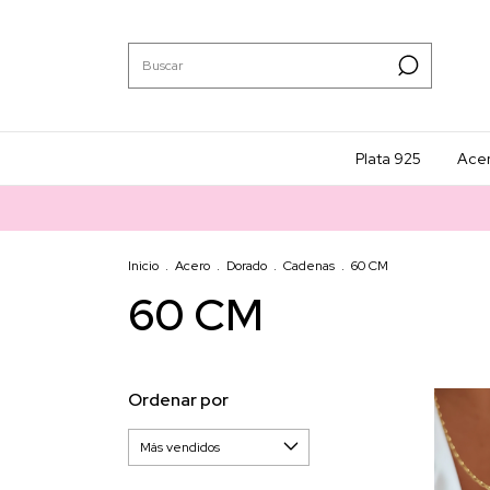
Plata 925
Ace
Inicio
.
Acero
.
Dorado
.
Cadenas
.
60 CM
60 CM
Ordenar por