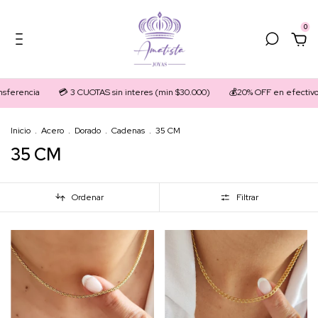
0
ncia
💳 3 CUOTAS sin interes (min $30.000)
💰20% OFF en efectivo

Inicio
.
Acero
.
Dorado
.
Cadenas
.
35 CM
35 CM
Ordenar
Filtrar