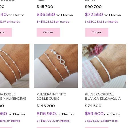
300
$45.700
$90.700
840
$36.560
$72.560
con
Efectivo
con
Efectivo
con
Efectivo
66,67
sin interés
3
x
$15.233,33
sin interés
3
x
$30.233,33
sin interés
prar
Comprar
Comprar
RA DOBLE
PULSERA INFINITO
PULSERA CRISTAL
AS Y ALMENDRAS
DOBLE CUBIC
BLANCA ESLOVAQUIA
200
$146.200
$74.500
960
$116.960
$59.600
con
Efectivo
con
Efectivo
con
Efectivo
66,67
sin interés
3
x
$48.733,33
sin interés
3
x
$24.833,33
sin interés