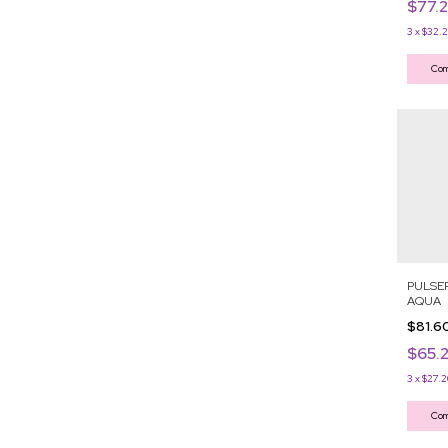
$77.
3
x
$32.
Com
PULSER
AQUA
$81.
$65.
3
x
$27.
Com