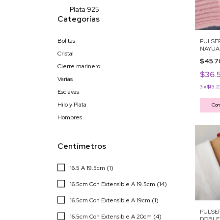
Plata 925
Categorías
Bolitas
PULSER
NAYUA
Cristal
$45.
Cierre marinero
$36.
Varias
3
x
$15.2
Esclavas
Hilo y Plata
Com
Hombres
Centímetros
16.5 A 19.5cm (1)
16.5cm Con Extensible A 19.5cm (14)
16.5cm Con Extensible A 19cm (1)
PULSER
16.5cm Con Extensible A 20cm (4)
DOBLE