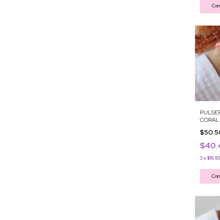
Com
PULSER
CORAL
$50.
$40
3
x
$16.8
Com