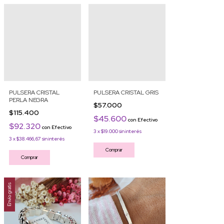
PULSERA CRISTAL
PULSERA CRISTAL GRIS
PERLA NEGRA
$57.000
$115.400
$45.600
con
Efectivo
$92.320
con
Efectivo
3
x
$19.000
sin interés
3
x
$38.466,67
sin interés
Comprar
Comprar
Envío gratis