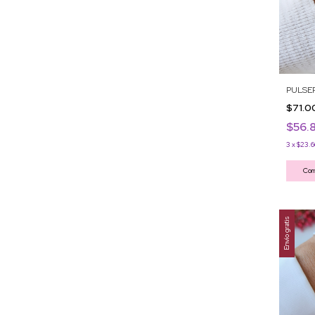
PULSER
$71.
$56.
3
x
$23.6
Com
Envío gratis