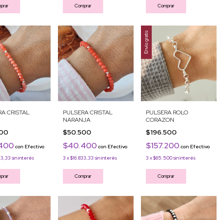
prar
Comprar
Comprar
Envío gratis
A CRISTAL
PULSERA CRISTAL
PULSERA ROLO
NARANJA
CORAZON
500
$50.500
$196.500
.400
$40.400
$157.200
con
Efectivo
con
Efectivo
con
Efectivo
33,33
sin interés
3
x
$16.833,33
sin interés
3
x
$65.500
sin interés
prar
Comprar
Comprar