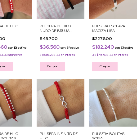
A DE HILO
PULSERA DE HILO
PULSERA ESCLAVA
NUDO DE BRUJA
MACIZA LISA
NEGRA
700
$45.700
$227.800
560
$36.560
$182.240
con
Efectivo
con
Efectivo
con
Efectivo
33,33
sin interés
3
x
$15.233,33
sin interés
3
x
$75.933,33
sin interés
prar
Comprar
Comprar
A DE HILO
PULSERA INFINITO DE
PULSERA BOLITAS
 BOLITAS
HILO
SOFIA