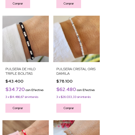
Comprar
Comprar
PULSERA DE HILO
PULSERA CRISTAL GRIS
TRIPLE BOLITAS
DAMILA
$43.400
$78.100
$34.720
$62.480
con
Efectivo
con
Efectivo
3
x
$14.466,67
sin interés
3
x
$26.033,33
sin interés
Comprar
Comprar