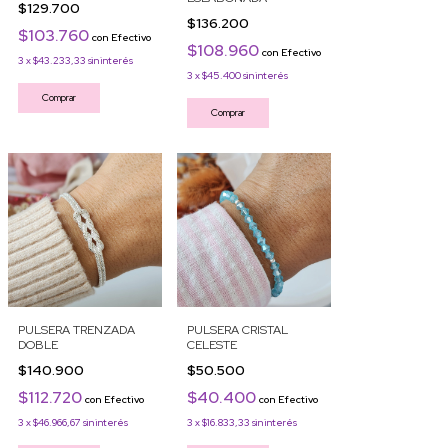
$129.700
$136.200
$103.760
con
Efectivo
$108.960
con
Efectivo
3
x
$43.233,33
sin interés
3
x
$45.400
sin interés
Comprar
Comprar
PULSERA TRENZADA
PULSERA CRISTAL
DOBLE
CELESTE
$140.900
$50.500
$112.720
$40.400
con
Efectivo
con
Efectivo
3
x
$46.966,67
sin interés
3
x
$16.833,33
sin interés