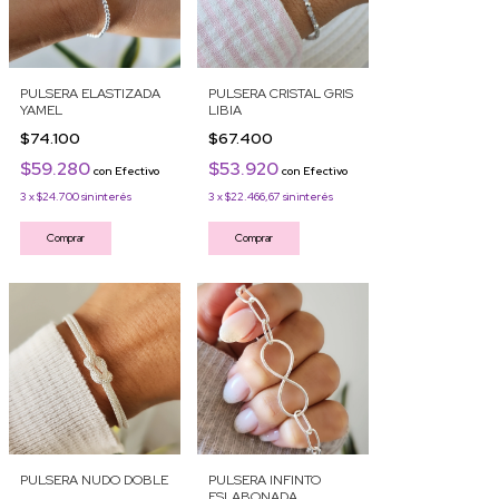
PULSERA ELASTIZADA
PULSERA CRISTAL GRIS
YAMEL
LIBIA
$74.100
$67.400
$59.280
$53.920
con
Efectivo
con
Efectivo
3
x
$24.700
sin interés
3
x
$22.466,67
sin interés
Comprar
Comprar
PULSERA NUDO DOBLE
PULSERA INFINTO
ESLABONADA