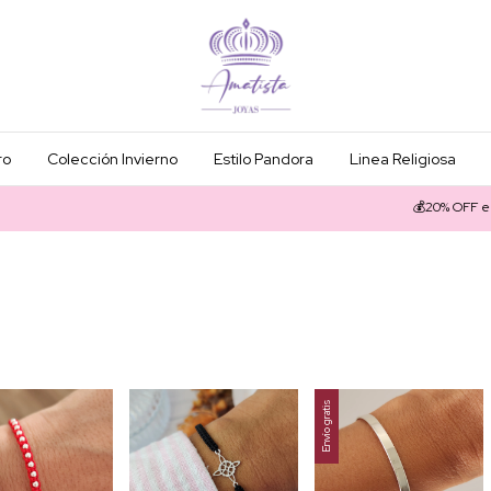
ro
Colección Invierno
Estilo Pandora
Linea Religiosa
💰20% OFF en efectivo
🏦 1
Envío gratis