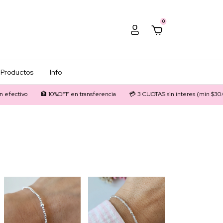
0
Productos
Info
0%OFF en transferencia
💳 3 CUOTAS sin interes (min $30.000)
💰20% OFF