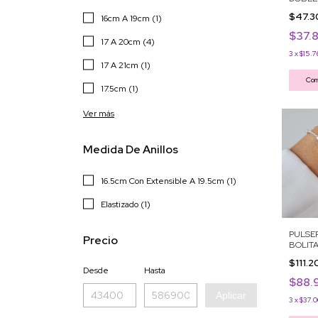
$47.
16cm A 19cm (1)
$37.
17 A 20cm (4)
3
x
$15.7
17 A 21cm (1)
Com
17.5cm (1)
Ver más
Medida De Anillos
16.5cm Con Extensible A 19.5cm (1)
Elastizado (1)
PULSE
Precio
BOLIT
$111.
Desde
Hasta
$88.
Aplicar
3
x
$37.0