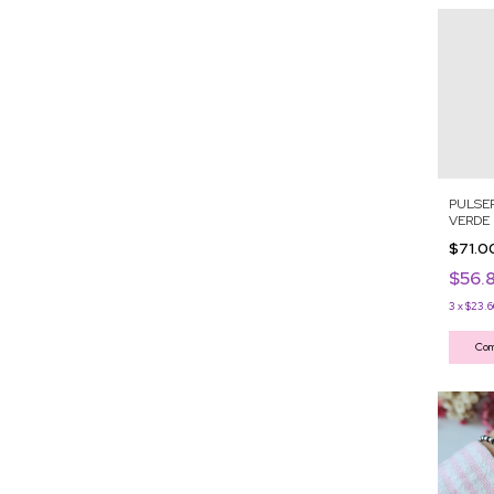
PULSER
VERDE
$71.
$56.
3
x
$23.6
Com