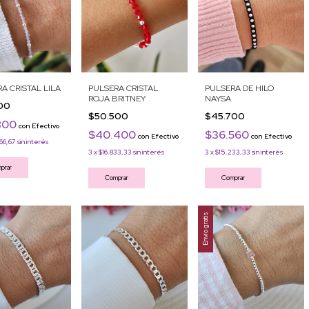
A CRISTAL LILA
PULSERA CRISTAL
PULSERA DE HILO
ROJA BRITNEY
NAYSA
000
$50.500
$45.700
800
con
Efectivo
$40.400
$36.560
con
Efectivo
con
Efectivo
66,67
sin interés
3
x
$16.833,33
sin interés
3
x
$15.233,33
sin interés
prar
Comprar
Comprar
Envío gratis