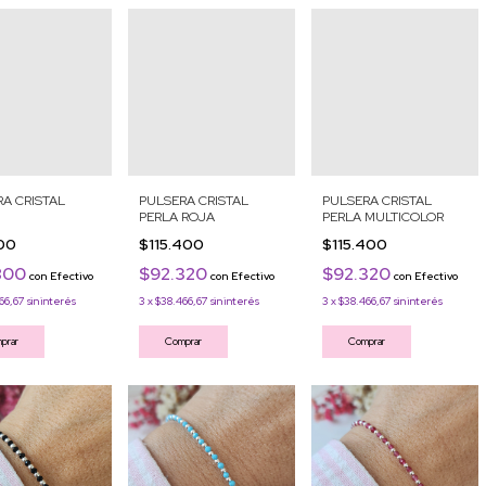
A CRISTAL
PULSERA CRISTAL
PULSERA CRISTAL
PERLA ROJA
PERLA MULTICOLOR
000
$115.400
$115.400
800
$92.320
$92.320
con
Efectivo
con
Efectivo
con
Efectivo
66,67
sin interés
3
x
$38.466,67
sin interés
3
x
$38.466,67
sin interés
prar
Comprar
Comprar