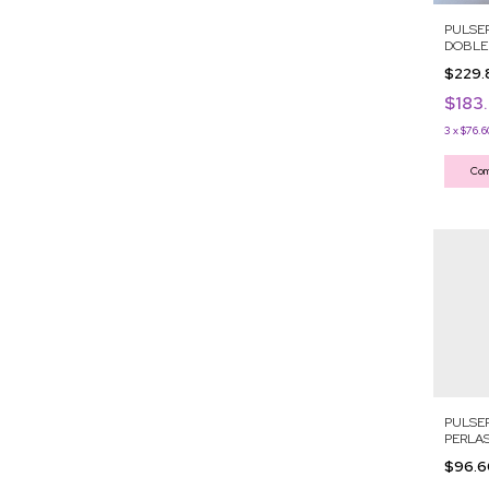
PULSE
DOBLE
$229
$183
3
x
$76.6
Com
PULSER
PERLA
$96.