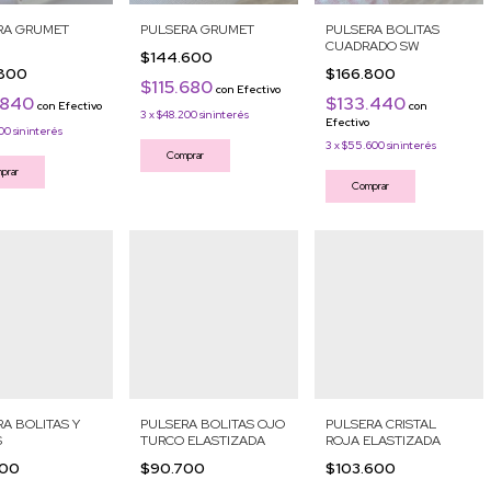
RA GRUMET
PULSERA GRUMET
PULSERA BOLITAS
CUADRADO SW
$144.600
.800
$166.800
$115.680
con
Efectivo
.840
$133.440
con
Efectivo
con
3
x
$48.200
sin interés
Efectivo
00
sin interés
3
x
$55.600
sin interés
Comprar
prar
Comprar
A BOLITAS Y
PULSERA BOLITAS OJO
PULSERA CRISTAL
S
TURCO ELASTIZADA
ROJA ELASTIZADA
600
$90.700
$103.600