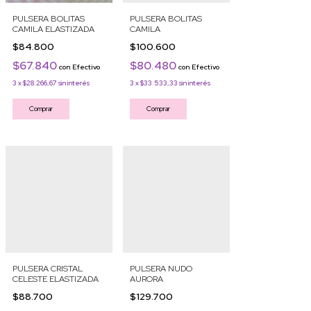
PULSERA BOLITAS
PULSERA BOLITAS
CAMILA ELASTIZADA
CAMILA
$84.800
$100.600
$67.840
$80.480
con
Efectivo
con
Efectivo
3
x
$28.266,67
sin interés
3
x
$33.533,33
sin interés
Comprar
Comprar
PULSERA CRISTAL
PULSERA NUDO
CELESTE ELASTIZADA
AURORA
$88.700
$129.700