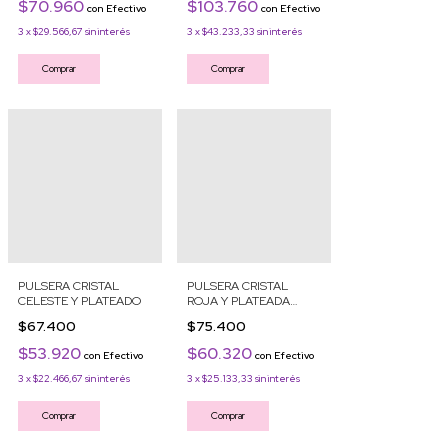
$70.960
$103.760
con
Efectivo
con
Efectivo
3
x
$29.566,67
sin interés
3
x
$43.233,33
sin interés
Comprar
Comprar
PULSERA CRISTAL
PULSERA CRISTAL
CELESTE Y PLATEADO
ROJA Y PLATEADA
OLIVIA
$67.400
$75.400
$53.920
$60.320
con
Efectivo
con
Efectivo
3
x
$22.466,67
sin interés
3
x
$25.133,33
sin interés
Comprar
Comprar