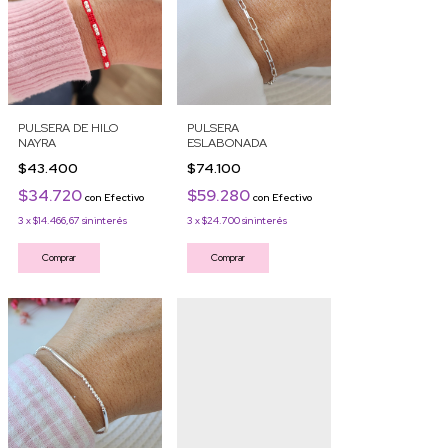
PULSERA DE HILO
PULSERA
NAYRA
ESLABONADA
$43.400
$74.100
$34.720
$59.280
con
Efectivo
con
Efectivo
3
x
$14.466,67
sin interés
3
x
$24.700
sin interés
Comprar
Comprar