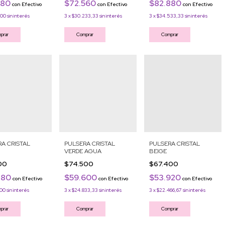
280
$72.560
$82.880
con
Efectivo
con
Efectivo
con
Efectivo
200
sin interés
3
x
$30.233,33
sin interés
3
x
$34.533,33
sin interés
prar
Comprar
Comprar
A CRISTAL
PULSERA CRISTAL
PULSERA CRISTAL
VERDE AGUA
BEIGE
600
$74.500
$67.400
280
$59.600
$53.920
con
Efectivo
con
Efectivo
con
Efectivo
200
sin interés
3
x
$24.833,33
sin interés
3
x
$22.466,67
sin interés
prar
Comprar
Comprar