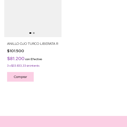
ANILLO OJO TURCO LIBERATA R
$101.500
$81.200
con
Efectivo
3
x
$33.833,33
sin interés
Comprar