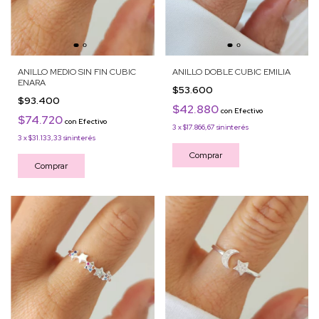
ANILLO MEDIO SIN FIN CUBIC
ANILLO DOBLE CUBIC EMILIA
ENARA
$53.600
$93.400
$42.880
con
Efectivo
$74.720
con
Efectivo
3
x
$17.866,67
sin interés
3
x
$31.133,33
sin interés
Comprar
Comprar