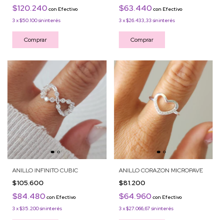
$120.240
$63.440
con
Efectivo
con
Efectivo
3
x
$50.100
sin interés
3
x
$26.433,33
sin interés
Comprar
Comprar
ANILLO INFINITO CUBIC
ANILLO CORAZON MICROPAVE
$105.600
$81.200
$84.480
$64.960
con
Efectivo
con
Efectivo
3
x
$35.200
sin interés
3
x
$27.066,67
sin interés