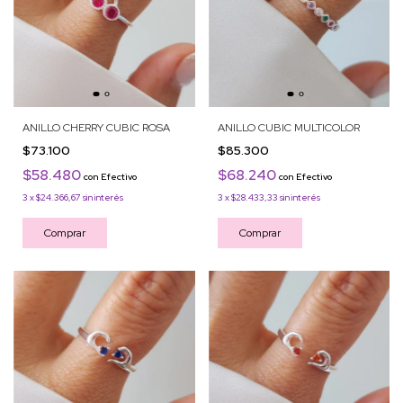
ANILLO CHERRY CUBIC ROSA
ANILLO CUBIC MULTICOLOR
$73.100
$85.300
$58.480
$68.240
con
Efectivo
con
Efectivo
3
x
$24.366,67
sin interés
3
x
$28.433,33
sin interés
Comprar
Comprar