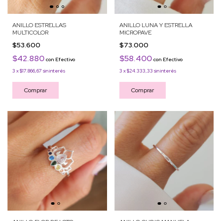
ANILLO ESTRELLAS
ANILLO LUNA Y ESTRELLA
MULTICOLOR
MICROPAVE
$53.600
$73.000
$42.880
$58.400
con
Efectivo
con
Efectivo
3
x
$17.866,67
sin interés
3
x
$24.333,33
sin interés
Comprar
Comprar