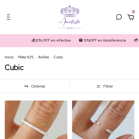
0
💰20% OFF en efectivo
🏦 10%OFF en transferencia
💳 3 CUOTAS sin i
Inicio
.
Plata 925
.
Anillos
.
Cubic
Cubic
Ordenar
Filtrar