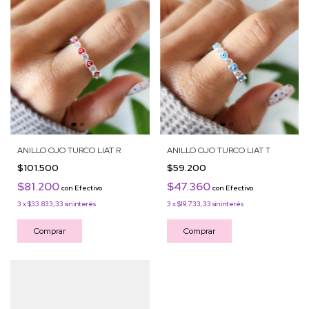
ANILLO OJO TURCO LIAT R
ANILLO OJO TURCO LIAT T
$101.500
$59.200
$81.200
$47.360
con
Efectivo
con
Efectivo
3
x
$33.833,33
sin interés
3
x
$19.733,33
sin interés
Comprar
Comprar