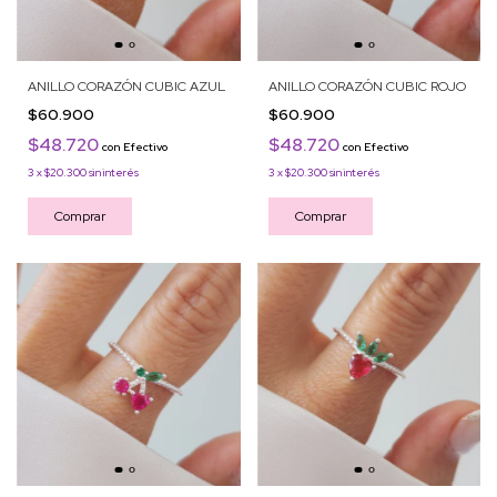
ANILLO CORAZÓN CUBIC AZUL
ANILLO CORAZÓN CUBIC ROJO
$60.900
$60.900
$48.720
$48.720
con
Efectivo
con
Efectivo
3
x
$20.300
sin interés
3
x
$20.300
sin interés
Comprar
Comprar