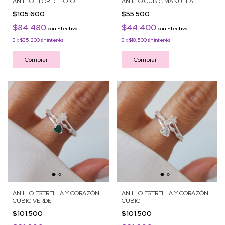
ANILLO FLOR DE LOTO
ANILLO CUBIC MANUELA
$105.600
$55.500
$84.480
$44.400
con
Efectivo
con
Efectivo
3
x
$35.200
sin interés
3
x
$18.500
sin interés
Comprar
Comprar
ANILLO ESTRELLA Y CORAZÓN
ANILLO ESTRELLA Y CORAZÓN
CUBIC VERDE
CUBIC
$101.500
$101.500