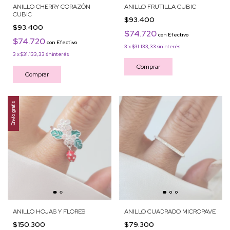
ANILLO CHERRY CORAZÓN
ANILLO FRUTILLA CUBIC
CUBIC
$93.400
$93.400
$74.720
con
Efectivo
$74.720
con
Efectivo
3
x
$31.133,33
sin interés
3
x
$31.133,33
sin interés
Comprar
Comprar
Envío gratis
ANILLO HOJAS Y FLORES
ANILLO CUADRADO MICROPAVE
$150.300
$79.300