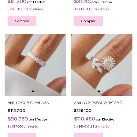
$81.200
$81.200
con
Efectivo
con
Efectivo
3
x
$33.833,33
sin interés
3
x
$33.833,33
sin interés
Comprar
Comprar
ANILLO CUBIC MALAGA
ANILLO GIRASOL GIRATORIO
$113.700
$138.100
$90.960
$110.480
con
Efectivo
con
Efectivo
3
x
$37.900
sin interés
3
x
$46.033,33
sin interés