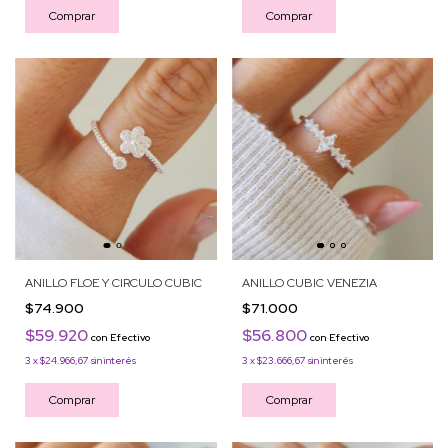
Comprar
Comprar
ANILLO FLOE Y CIRCULO CUBIC
ANILLO CUBIC VENEZIA
$74.900
$71.000
$59.920
$56.800
con
Efectivo
con
Efectivo
3
x
$24.966,67
sin interés
3
x
$23.666,67
sin interés
Comprar
Comprar