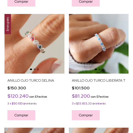
Comprar
Comprar
Envío gratis
ANILLO OJO TURCO SELINA
ANILLO OJO TURCO LIBERATA T
$150.300
$101.500
$120.240
$81.200
con
Efectivo
con
Efectivo
3
x
$50.100
sin interés
3
x
$33.833,33
sin interés
Comprar
Comprar