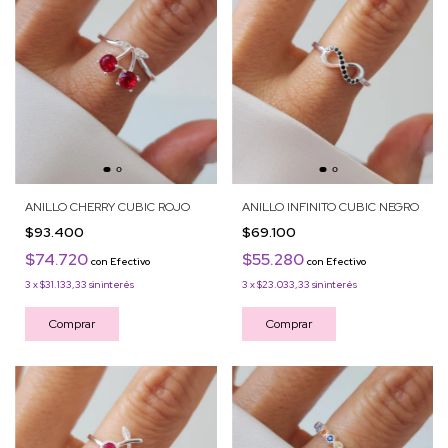
ANILLO CHERRY CUBIC ROJO
ANILLO INFINITO CUBIC NEGRO
$93.400
$69.100
$74.720
$55.280
con
Efectivo
con
Efectivo
3
x
$31.133,33
sin interés
3
x
$23.033,33
sin interés
Comprar
Comprar