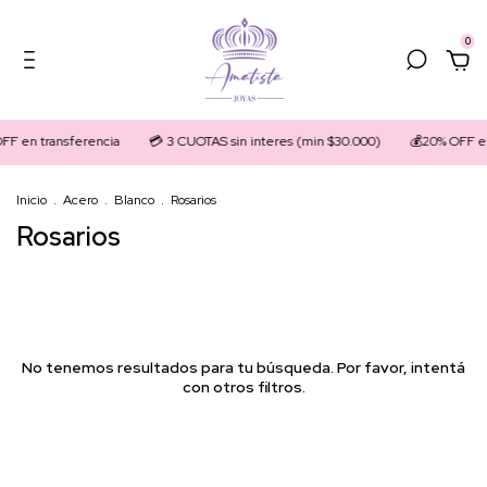
0
FF en transferencia
💳 3 CUOTAS sin interes (min $30.000)
💰20% OFF en
Inicio
.
Acero
.
Blanco
.
Rosarios
Rosarios
No tenemos resultados para tu búsqueda. Por favor, intentá
con otros filtros.