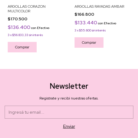
ARGOLLAS CORAZON
ARGOLLAS RAYADAS AMBAR
MULTICOLOR
$166.800
$170.500
$133.440
con
Efectivo
$136.400
con
Efectivo
3
x
$55.600
sin interés
3
x
$56.833,33
sin interés
Comprar
Comprar
Newsletter
Registrate y recibí nuestras ofertas.