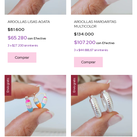
ARGOLLAS LISAS AGATA
ARGOLLAS MARGARITAS
MULTICOLOR
$81.600
$134.000
$65.280
con
Efectivo
$107.200
con
Efectivo
3
x
$27.200
sin interés
3
x
$44.666,67
sin interés
Comprar
Comprar
Envío gratis
Envío gratis